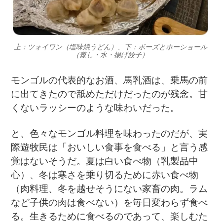
上：ツォイワン（塩味焼うどん）、下：ボーズとホーショール
（蒸し・水・揚げ餃子）
モンゴルの代表的なお酒、馬乳酒は、乗馬の前
に出てきたので舐めただけだったのが残念。甘
くないラッシーのような味わいだった。
と、色々なモンゴル料理を味わったのだが、実
際遊牧民は「おいしい食事を食べる」と言う感
覚はないそうだ。夏は白い食べ物（乳製品中
心）、冬は寒さを乗り切るために赤い食べ物
（肉料理、冬を越せそうにない家畜の肉。ラム
など子供の肉は食べない）を毎日変わらず食べ
る。生きるために食べるのであって、楽しむた